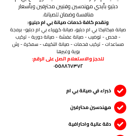
دبليو بأيدي مهندسين وفنيين محترفين وبأسعار
منافسة وضمان للصيانة.
ونقدم كافة خدمات صيانة بي ام دبليو:
صيانة ميكانيكا بي ام دبليو، صيانة كهرباء بي ام دبليو- برمجة
- فحص - توضيب - صيانة عفشة - صيانة دورية - تركيب
مساعدات - تركيب فحمات - صيانة التكييف -
سمكرة - رش
بوية وغيرها
للحجز والاستعلام اتصل على الرقم:
٠٥٥٨٨٦٧٣٧٢
خبراء في صيانة بي ام
مهندسين محترفين
دقة عالية واحترافية