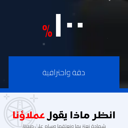
١٠٠
%
دقة واحترافية
انظر ماذا يقول
عملاؤنا
شهادة نعتز بها ونعلقها وسام على صدرنا.