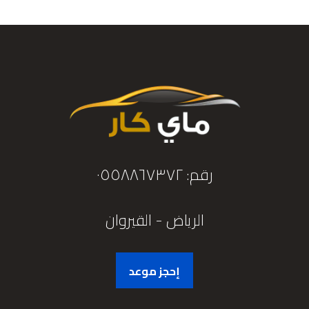
رقم: ٠٥٥٨٨٦٧٣٧٢
الرياض - القيروان
إحجز موعد