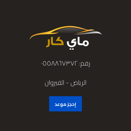
رقم: ٠٥٥٨٨٦٧٣٧٢
الرياض - القيروان
إحجز موعد