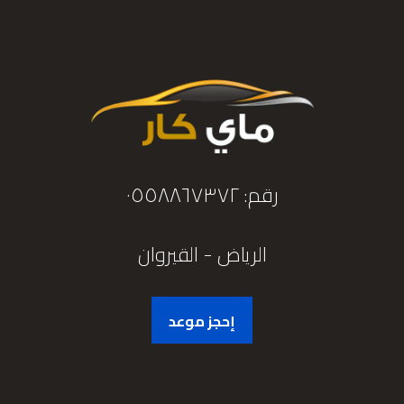
رقم: ٠٥٥٨٨٦٧٣٧٢
الرياض - القيروان
إحجز موعد