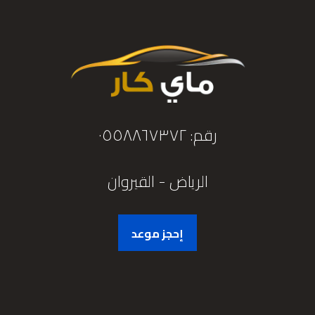
رقم: ٠٥٥٨٨٦٧٣٧٢
الرياض - القيروان
إحجز موعد