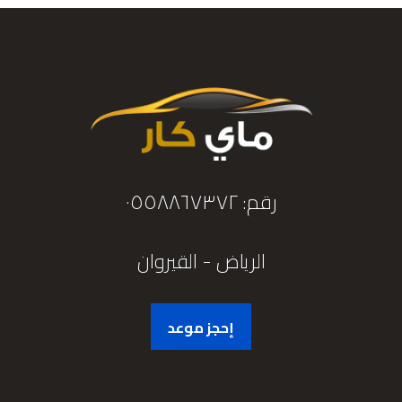
رقم: ٠٥٥٨٨٦٧٣٧٢
الرياض - القيروان
إحجز موعد