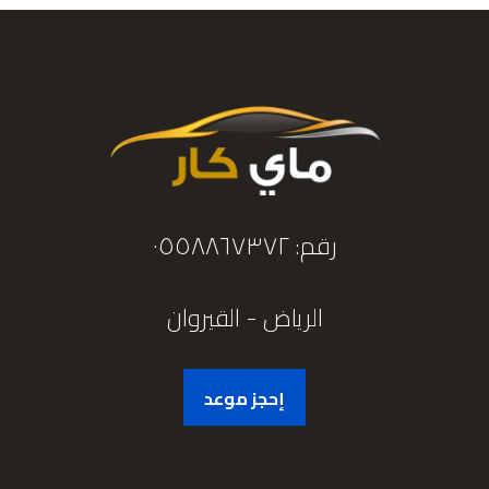
رقم: ٠٥٥٨٨٦٧٣٧٢
الرياض - القيروان
إحجز موعد