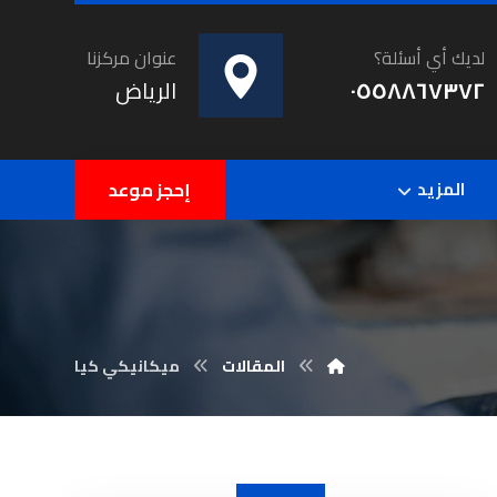
لديك أي أسئلة؟
عنوان مركزنا
٠٥٥٨٨٦٧٣٧٢
الرياض
المزيد
إحجز موعد
المقالات
ميكانيكي كيا