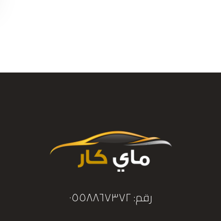
رقم: ٠٥٥٨٨٦٧٣٧٢